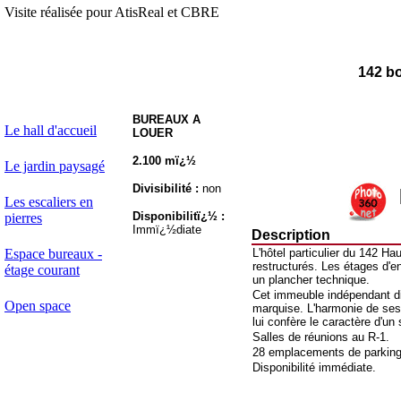
Visite réalisée pour AtisReal et CBRE
142 b
BUREAUX A
Le hall d'accueil
LOUER
2.100 mï¿½
Le jardin paysagé
Divisibilité :
non
Les escaliers en
Disponibilitï¿½ :
pierres
Immï¿½diate
Description
Espace bureaux -
L'hôtel particulier du 142 H
restructurés. Les étages d'e
étage courant
un plancher technique.
Cet immeuble indépendant di
Open space
marquise. L'harmonie de ses
lui confère le caractère d'un 
Salles de réunions au R-1.
28 emplacements de parking
Disponibilité immédiate.