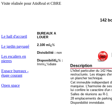
Visite réalisée pour AtisReal et CBRE
142 b
BUREAUX A
Le hall d'accueil
LOUER
2.100 mï¿½
Le jardin paysagé
Divisibilité :
non
Les escaliers en
Disponibilitï¿½ :
pierres
Immï¿½diate
Description
Espace bureaux -
L'hôtel particulier du 142 H
restructurés. Les étages d'e
étage courant
un plancher technique.
Cet immeuble indépendant di
Open space
marquise. L'harmonie de ses
lui confère le caractère d'un 
Salles de réunions au R-1.
28 emplacements de parking
Disponibilité immédiate.